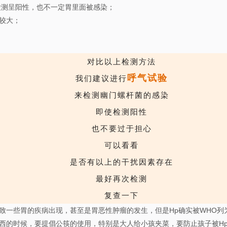
检测呈阳性，也不一定胃里面被感染；
较大；
对比以上检测方法
呼气试验
我们建议进行
来检测幽门螺杆菌的感染
即使检测阳性
也不要过于担心
可以看看
是否有以上的干扰因素存在
最好再次检
测
复查一下
致一些胃的疾病出现，甚至是胃恶性肿瘤的发生，但是Hp确实被WHO列
西的时候，要提倡公筷的使用，特别是大人给小孩夹菜，要防止孩子被H