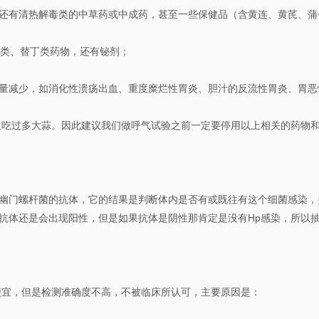
还有清热解毒类的中草药或中成药，甚至一些保健品（含黄连、黄芪、蒲
唑类、替丁类药物，还有铋剂；
量减少，如消化性溃疡出血、重度糜烂性胃炎、胆汁的反流性胃炎、胃恶
生吃过多大蒜。因此建议我们做呼气试验之前一定要停用以上相关的药物
。
幽门螺杆菌的抗体，它的结果是判断体内是否有或既往有这个细菌感染，
抗体还是会出现阳性，但是如果抗体是阴性那肯定是没有Hp感染，所以
便宜，但是检测准确度不高，不被临床所认可，主要原因是：